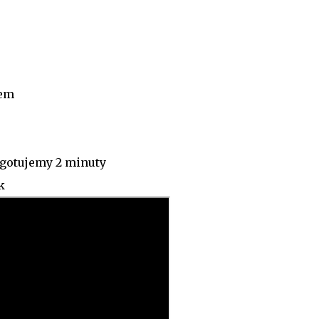
rem
gotujemy 2 minuty
k