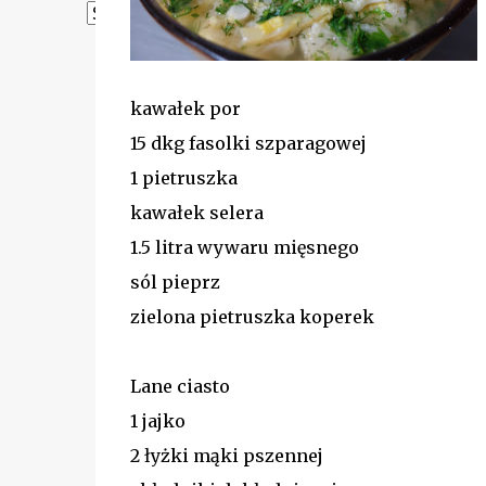
Powered by
Translate
kawałek por
15 dkg fasolki szparagowej
1 pietruszka
kawałek selera
1.5 litra wywaru mięsnego
sól pieprz
zielona pietruszka koperek
Lane ciasto
1 jajko
2 łyżki mąki pszennej