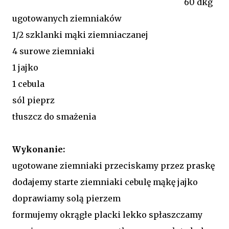
60 dkg
ugotowanych ziemniaków
1/2 szklanki mąki ziemniaczanej
4 surowe ziemniaki
1 jajko
1 cebula
sól pieprz
tłuszcz do smażenia
Wykonanie:
ugotowane ziemniaki przeciskamy przez praskę
dodajemy starte ziemniaki cebulę mąkę jajko
doprawiamy solą pierzem
formujemy okrągłe placki lekko spłaszczamy