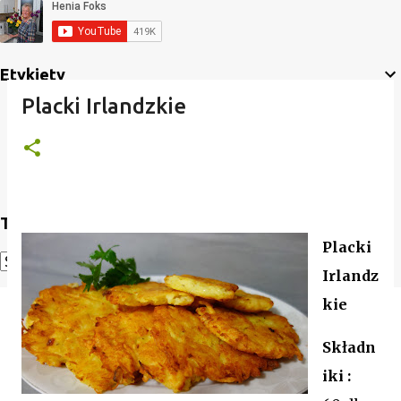
Etykiety
Placki Irlandzkie
Translate
Placki
Irlandz
Powered by
Translate
kie
Składn
iki :