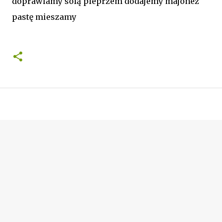
doprawiamy solą pieprzem dodajemy majonez
pastę mieszamy