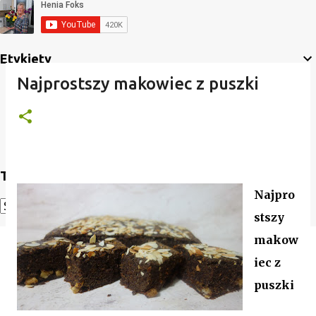
Etykiety
Najprostszy makowiec z puszki
Translate
Najpro
stszy
Powered by
Translate
makow
iec z
puszki