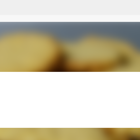
Przejdź do głównej zawartości