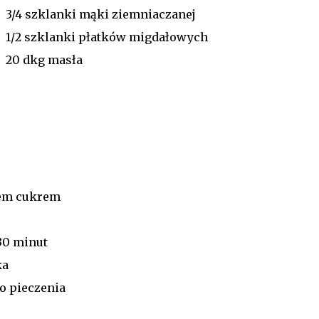
3/4 szklanki mąki ziemniaczanej
1/2 szklanki płatków migdałowych
20 dkg masła
łem cukrem
 30 minut
ka
o pieczenia