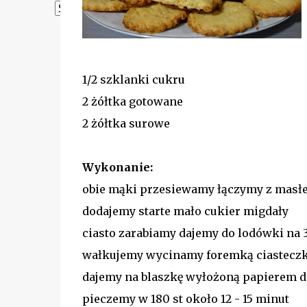
Powered by
Translate
1/2 szklanki cukru
2 żółtka gotowane
2 żółtka surowe
Wykonanie:
obie mąki przesiewamy łączymy z mas
dodajemy starte mało cukier migdały
ciasto zarabiamy dajemy do lodówki na
wałkujemy wycinamy foremką ciastecz
dajemy na blaszkę wyłożoną papierem d
pieczemy w 180 st około 12 - 15 minut