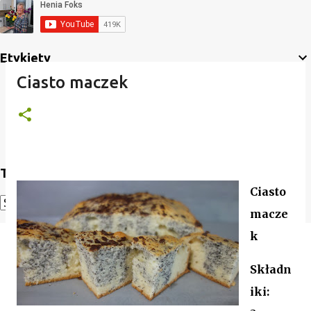
Etykiety
Ciasto maczek
Translate
Ciasto
macze
Powered by
Translate
k
Składn
iki: