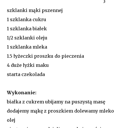
3
szklanki mąki pszennej
1 szklanka cukru
1 szklanka białek
1/2 szklanki oleju
1 szklanka mleka
1.5 łyżeczki proszku do pieczenia
4 duże łyżki maku
starta czekolada
Wykonanie:
białka z cukrem ubijamy na puszystą masę
dodajemy mąkę z proszkiem dolewamy mleko
olej