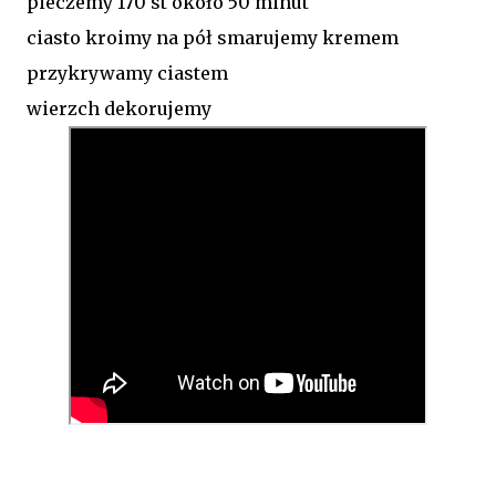
pieczemy 170 st około 50 minut
ciasto kroimy na pół smarujemy kremem
przykrywamy ciastem
wierzch dekorujemy