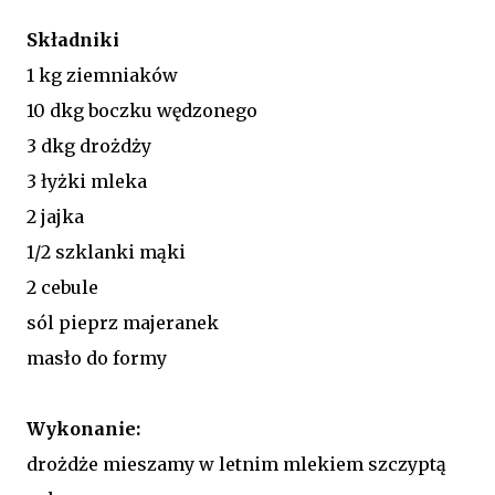
Składniki
1 kg ziemniaków
10 dkg boczku wędzonego
3 dkg drożdży
3 łyżki mleka
2 jajka
1/2 szklanki mąki
2 cebule
sól pieprz majeranek
masło do formy
Wykonanie:
drożdże mieszamy w letnim mlekiem szczyptą