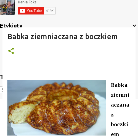
Etykiety
Babka ziemniaczana z boczkiem
Translate
Babka
ziemni
Powered by
Translate
aczana
z
boczki
em