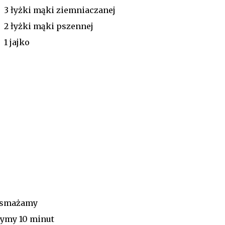
3 łyżki mąki ziemniaczanej
2 łyżki mąki pszennej
1 jajko
odsmażamy
żymy 10 minut