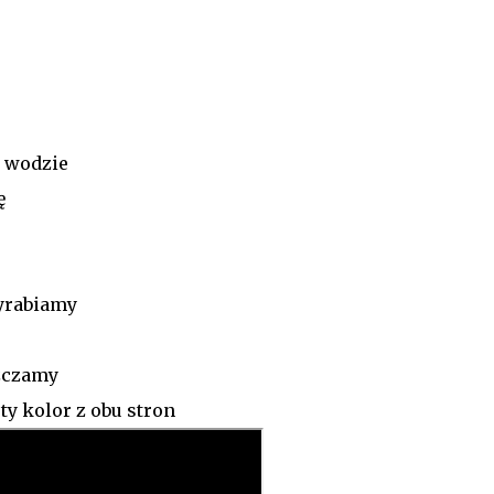
j wodzie
ę
yrabiamy
szczamy
y kolor z obu stron