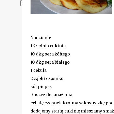
Powered by
Translate
Nadzienie
1 średnia cukinia
10 dkg sera żółtego
10 dkg sera białego
1 cebula
2 ząbki czosnku
sól pieprz
tłuszcz do smażenia
cebulę czosnek kroimy w kosteczkę p
dodajemy startą cukinię mieszamy sma