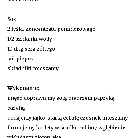
Sos
2 łyżki koncentratu pomidorowego
1/2 szklanki wody
10 dkg sera żółtego
sól pieprz
składniki mieszamy
Wykonanie:
mięso doprawiamy solą pieprzem papryką
bazylią
dodajemy jajko startą cebulę czosnek mieszamy
formujemy kotlety w środku robimy wgłębienie
wkładamy ziemniaka