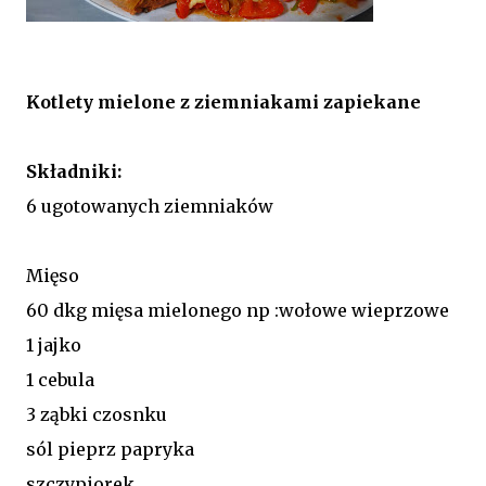
Kotlety mielone z ziemniakami zapiekane
Składniki:
6 ugotowanych ziemniaków
Mięso
60 dkg mięsa mielonego np :wołowe wieprzowe
1 jajko
1 cebula
3 ząbki czosnku
sól pieprz papryka
szczypiorek