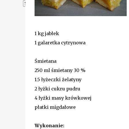
Powered by
Translate
1 kg jabłek
1 galaretka cytrynowa
Śmietana
250 ml śmietany 30 %
1.5 łyżeczki żelatyny
2 łyżki cukru pudru
4 łyżki masy krówkowej
płatki migdałowe
Wykonanie: