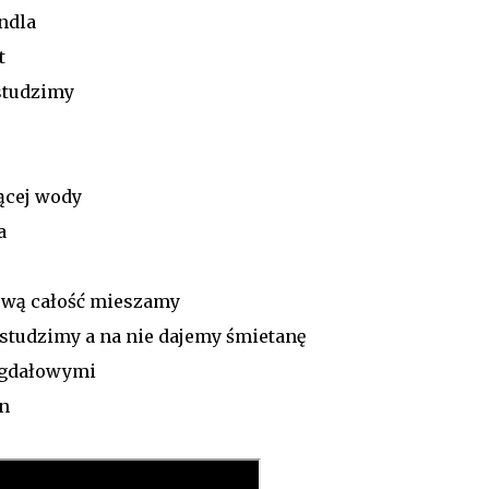
ndla
t
studzimy
ącej wody
a
ową całość mieszamy
 studzimy a na nie dajemy śmietanę
migdałowymi
in