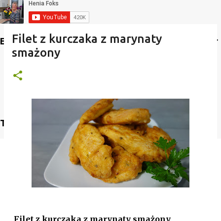
Filet z kurczaka z marynaty
Etykiety
smażony
Translate
Filet z kurczaka z marynaty smażony