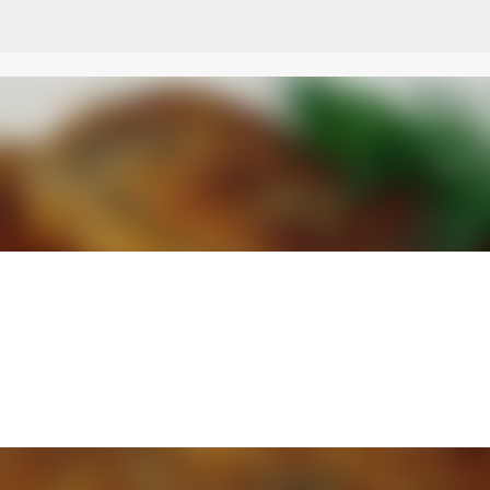
Przejdź do głównej zawartości