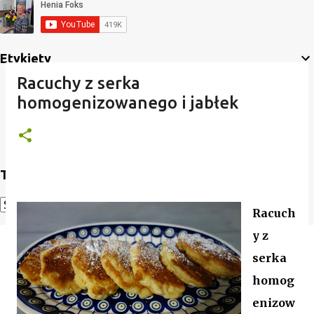
Etykiety
Racuchy z serka
homogenizowanego i jabłek
Translate
Racuch
Powered by
Translate
y z
serka
homog
enizow