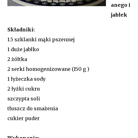
anego i
jabłek
Składniki:
1.5 szklanki mąki pszennej
1 duże jabłko
2 żółtka
2 serki homogenizowane (150 g )
1 łyżeczka sody
2 łyżki cukru
szczypta soli
tłuszcz do smażenia
cukier puder
Wykonanie: