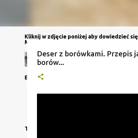
Kliknij w zdjęcie poniżej aby dowiedzieć się
Mój kanał na YouTube
Deser z borówkami. Przepis ja
borów...
Etykiety
Translate