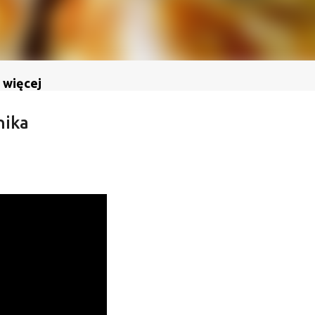
 więcej
nika