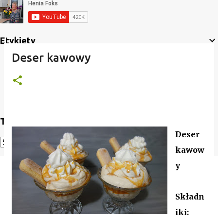
Etykiety
Deser kawowy
Translate
Deser
kawow
Powered by
Translate
y
Składn
iki: