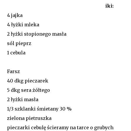
iki:
4 jajka
4 łyżki mleka
2 łyżki stopionego masła
sól pieprz
1 cebula
Farsz
40 dkg pieczarek
5 dkg sera żółtego
2 łyżki masła
1/3 szklanki śmietany 30 %
zielona pietruszka
pieczarki cebulę ścieramy na tarce o grubych