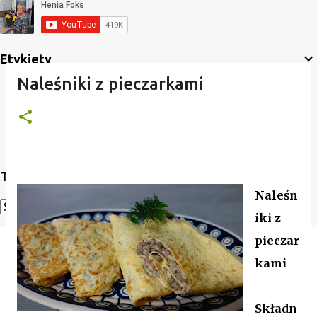
Etykiety
Naleśniki z pieczarkami
Translate
Naleśn
iki z
Powered by
Translate
pieczar
kami
Składn