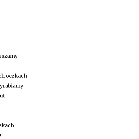
ieszamy
ych oczkach
wyrabiamy
ut
czkach
y