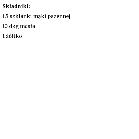
Składniki:
1.5 szklanki mąki pszennej
10 dkg masła
1 żółtko