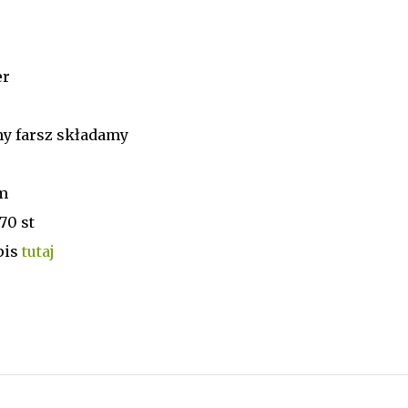
er
my farsz składamy
em
70 st
pis
tutaj