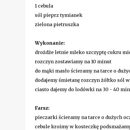
1 cebula
sól pieprz tymianek
zielona pietruszka
Wykonanie:
drożdże letnie mleko szczyptę cukru m
rozczyn zostawiamy na 10 minut
do mąki masło ścieramy na tarce o duż
dodajemy śmietanę rozczyn żółtko sól 
ciasto dajemy do lodówki na 30 - 40 min
Farsz:
pieczarki ścieramy na tarce o dużych o
cebule kroimy w kosteczkę podsmażam