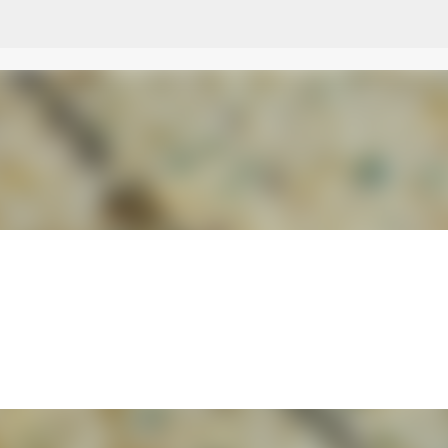
Przejdź do głównej zawartości