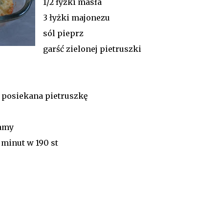
1/2 łyżki masła
3 łyżki majonezu
sól pieprz
garść zielonej pietruszki
 posiekana pietruszkę
amy
minut w 190 st