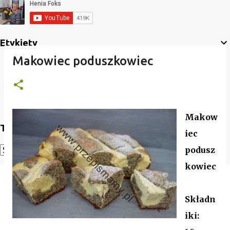
Etykiety
Makowiec poduszkowiec
Makow
Translate
iec
podusz
Powered by
Translate
kowiec
Składn
iki: