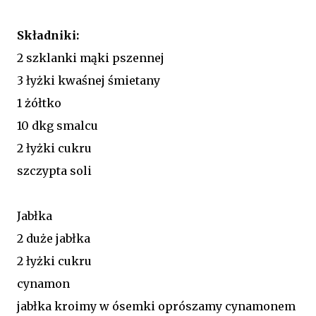
Składniki:
2 szklanki mąki pszennej
3 łyżki kwaśnej śmietany
1 żółtko
10 dkg smalcu
2 łyżki cukru
szczypta soli
Jabłka
2 duże jabłka
2 łyżki cukru
cynamon
jabłka kroimy w ósemki oprószamy cynamonem