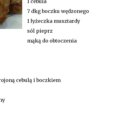
1 cebula
7 dkg boczku wędzonego
1 łyżeczka musztardy
sól pieprz
mąką do obtoczenia
ojoną cebulą i boczkiem
my