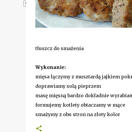
Powered by
Translate
tłuszcz do smażenia
Wykonanie:
mięsa łączymy z musztardą jajkiem pokr
doprawiamy solą pieprzem
masę mięsną bardzo dokładnie wyrabia
formujemy kotlety obtaczamy w mące
smażymy z obu stron na złoty kolor