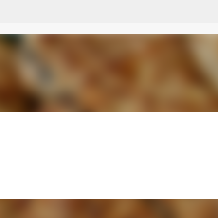
Przejdź do głównej zawartości