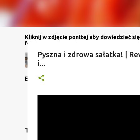
Kliknij w zdjęcie poniżej aby dowiedzieć się
Mój kanał na YouTube
Pyszna i zdrowa sałatka! | Re
i...
Etykiety
Translate