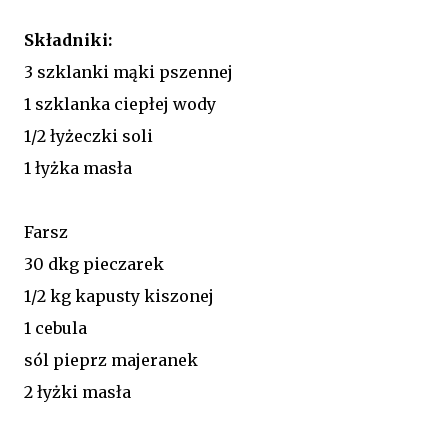
Składniki:
3 szklanki mąki pszennej
1 szklanka ciepłej wody
1/2 łyżeczki soli
1 łyżka masła
Farsz
30 dkg pieczarek
1/2 kg kapusty kiszonej
1 cebula
sól pieprz majeranek
2 łyżki masła