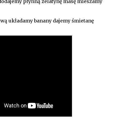
dodajemy płynną żelatynę masę mieszamy
wą układamy banany dajemy śmietanę