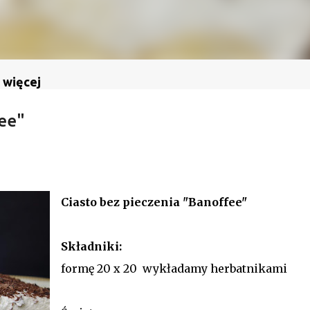
 więcej
fee"
Ciasto bez pieczenia "Banoffee"
Skł
adniki:
formę 20 x 20 wykładamy herbatnikami