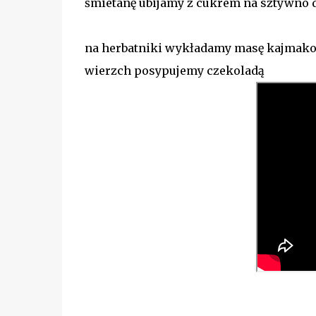
śmietanę ubijamy z cukrem na sztywno 
na herbatniki wykładamy masę kajmako
wierzch posypujemy czekoladą