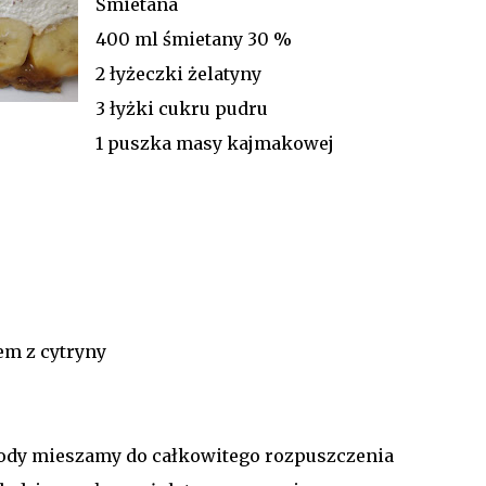
Śmietana
400 ml śmietany 30 %
2 łyżeczki żelatyny
3 łyżki cukru pudru
1 puszka masy kajmakowej
em z cytryny
ody mieszamy do całkowitego rozpuszczenia