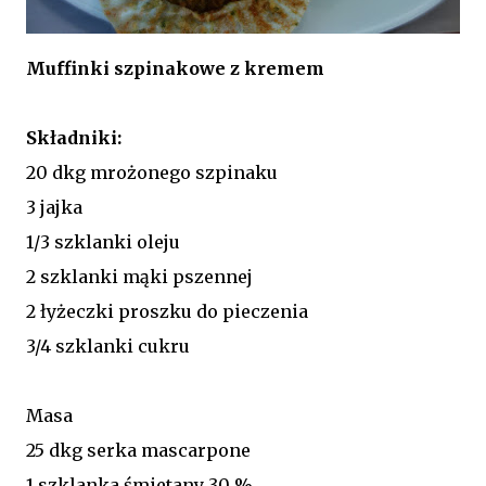
Muffinki szpinakowe z kremem
Składniki:
20 dkg mrożonego szpinaku
3 jajka
1/3 szklanki oleju
2 szklanki mąki pszennej
2 łyżeczki proszku do pieczenia
3/4 szklanki cukru
Masa
25 dkg serka mascarpone
1 szklanka śmietany 30 %