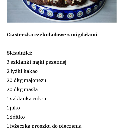
Ciasteczka czekoladowe z migdałami
Składniki:
3 szklanki mąki pszennej
2 łyżki kakao
20 dkg majonezu
20 dkg masła
1 szklanka cukru
1 jako
1 żółtko
1 łyżeczka proszku do pieczenia