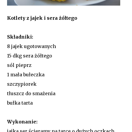
Kotlety z jajek i sera żółtego
Składniki:
8 jajek ugotowanych
15 dkg sera żółtego
sól pieprz
1 mała bułeczka
szczypiorek
tłuszcz do smażenia
bułka tarta
Wykonanie:
jajka ser ścieramy na tarce o dużych oczkach