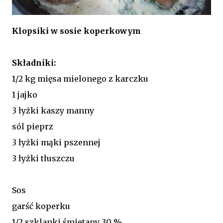
Klopsiki w sosie koperkowym
Składniki:
1/2 kg mięsa mielonego z karczku
1 jajko
3 łyżki kaszy manny
sól pieprz
3 łyżki mąki pszennej
3 łyżki tłuszczu
Sos
garść koperku
1/2 szklanki śmietany 30 %