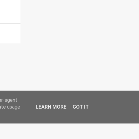
er-agent
rate usage
LEARN MORE
GOT IT