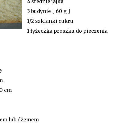
4 średnie jajka
3 budynie [ 60 g ]
1/2 szklanki cukru
1 łyżeczka proszku do pieczenia
ę
m
20 cm
mem lub dżemem