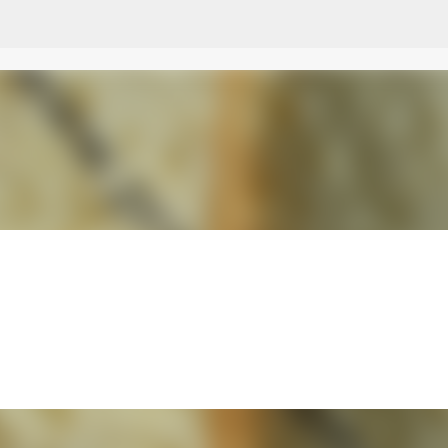
Przejdź do głównej zawartości