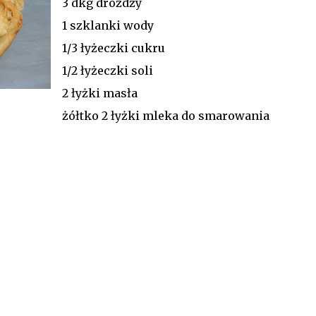
3 dkg drożdży
1 szklanki wody
1/3 łyżeczki cukru
1/2 łyżeczki soli
2 łyżki masła
żółtko 2 łyżki mleka do smarowania