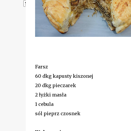
Powered by
Translate
Farsz
60 dkg kapusty kiszonej
20 dkg pieczarek
2 łyżki masła
1 cebula
sól pieprz czosnek