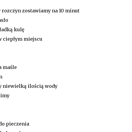
 rozczyn zostawiamy na 10 minut
asło
ładką kulę
w ciepłym miejscu
a maśle
m
niewielką ilością wody
zimy
do pieczenia