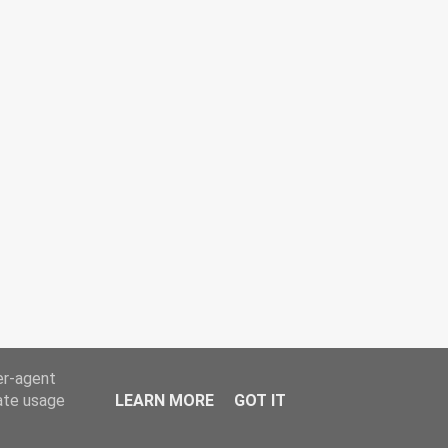
er-agent
rate usage
LEARN MORE
GOT IT