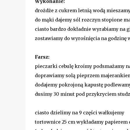
Wykonanie:
drożdże z cukrem letnią wodą mieszamy
do mąki dajemy sól rozczyn stopione m
ciasto bardzo dokładnie wyrabiamy na g
zostawiamy do wyrośnięcia na godzinę 
Farsz:
pieczarki cebulę kroimy podsmażamy n
doprawiamy solą pieprzem majerankie
dodajemy pokrojoną kapustę podlewamy 
dusimy 30 minut pod przykryciem stud
ciasto dzielimy na 9 części wałkujemy
tortownice 25 cm wykładamy papierem 