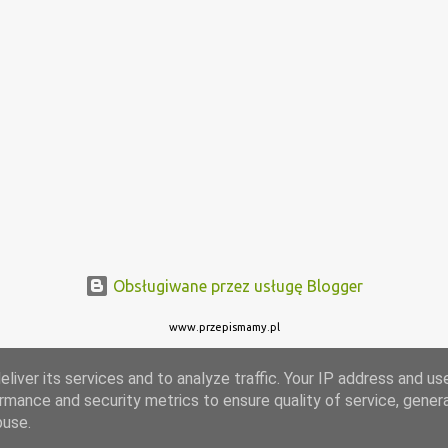
Obsługiwane przez usługę Blogger
www.przepismamy.pl
liver its services and to analyze traffic. Your IP address and us
rmance and security metrics to ensure quality of service, gene
buse.