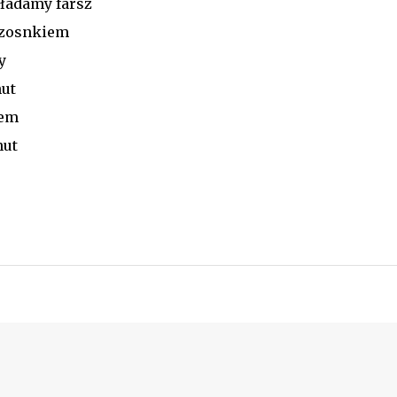
ładamy farsz
czosnkiem
y
ut
iem
nut