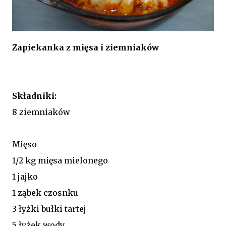
Zapiekanka z mięsa i ziemniaków
Składniki:
8 ziemniaków
Mięso
1/2 kg mięsa mielonego
1 jajko
1 ząbek czosnku
3 łyżki bułki tartej
5 łyżek wody