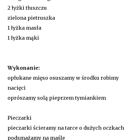
2 łyżki tłuszczu
zielona pietruszka
1 łyżka masła
1 łyżka mąki
Wykonanie:
opłukane mięso osuszamy w środku robimy
nacięci
oprószamy solą pieprzem tymiankiem
Pieczarki
pieczarki ścieramy na tarce o dużych oczkach
podsmażamy na maśle