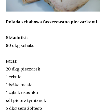
Rolada schabowa faszerowana pieczarkami
Składniki:
80 dkg schabu
Farsz
20 dkg pieczarek
1 cebula
1 łyżka masła
1 ząbek czosnku
sól pieprz tymianek
5 dkg sera żółtego