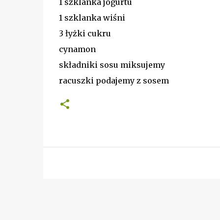
1 szklanka jogurtu
1 szklanka wiśni
3 łyżki cukru
cynamon
składniki sosu miksujemy
racuszki podajemy z sosem