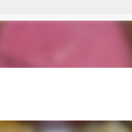
Przejdź do głównej zawartości