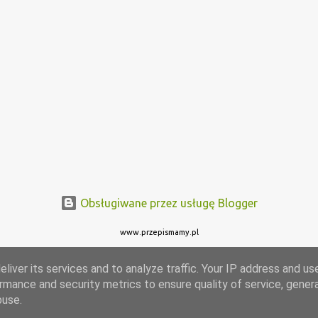
Obsługiwane przez usługę Blogger
www.przepismamy.pl
liver its services and to analyze traffic. Your IP address and us
rmance and security metrics to ensure quality of service, gene
buse.