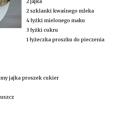
2 jajka
2 szklanki kwaśnego mleka
4 łyżki mielonego maku
3 łyżki cukru
1 łyżeczka proszku do pieczenia
y jajka proszek cukier
łuszcz