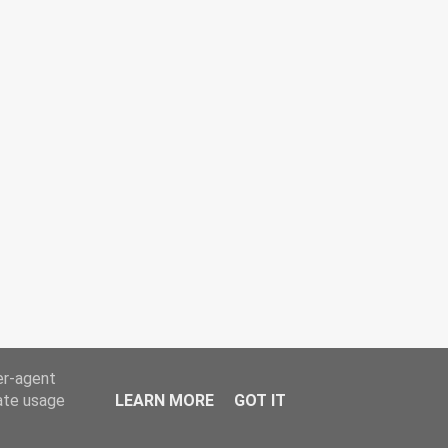
er-agent
rate usage
LEARN MORE
GOT IT