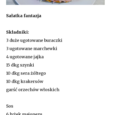
Sałatka fantazja
Składniki:
3 duże ugotowane buraczki
3 ugotowane marchewki
4 ugotowane jajka
15 dkg szynki
10 dkg sera żółtego
10 dkg krakersów
garść orzechów włoskich
Sos
6 łyżek majonezu