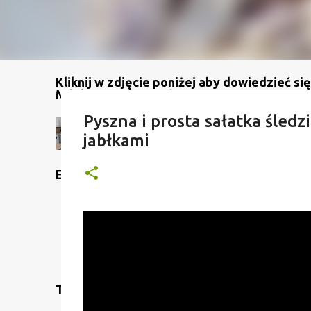
Kliknij w zdjęcie poniżej aby dowiedzieć się
Mój kanał na YouTube
Pyszna i prosta sałatka śledz
jabłkami
Etykiety
Translate