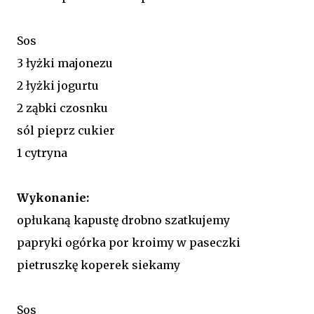
Sos
3 łyżki majonezu
2 łyżki jogurtu
2 ząbki czosnku
sól pieprz cukier
1 cytryna
Wykonanie:
opłukaną kapustę drobno szatkujemy
papryki ogórka por kroimy w paseczki
pietruszkę koperek siekamy
Sos