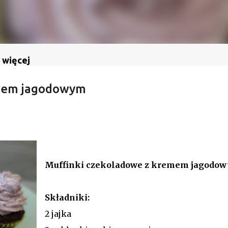
 więcej
emem jagodowym
Muffinki czekoladowe z kremem jagodo
Składniki:
2 jajka