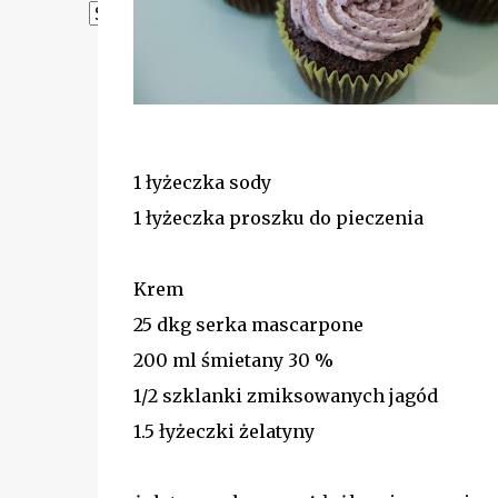
Powered by
Translate
1 łyżeczka sody
1 łyżeczka proszku do pieczenia
Krem
25 dkg serka mascarpone
200 ml śmietany 30 %
1/2 szklanki zmiksowanych jagód
1.5 łyżeczki żelatyny