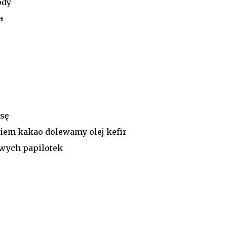
ody
a
sę
iem kakao dolewamy olej kefir
wych papilotek