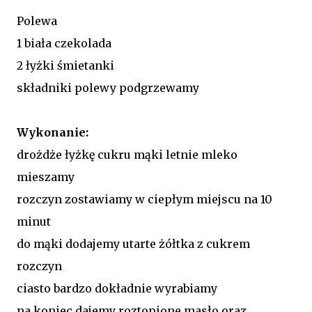
Polewa
1 biała czekolada
2 łyżki śmietanki
składniki polewy podgrzewamy
Wykonanie:
drożdże łyżkę cukru mąki letnie mleko
mieszamy
rozczyn zostawiamy w ciepłym miejscu na 10
minut
do mąki dodajemy utarte żółtka z cukrem
rozczyn
ciasto bardzo dokładnie wyrabiamy
na koniec dajemy roztopione masło oraz