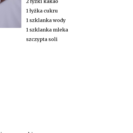
2 łyżki kakao
1 łyżka cukru
1 szklanka wody
1 szklanka mleka
szczypta soli