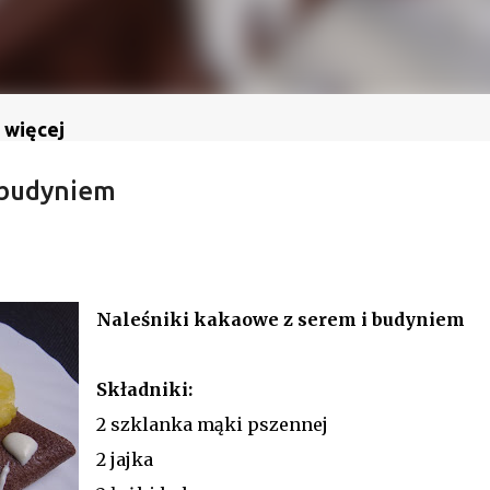
 więcej
 budyniem
Naleśniki kakaowe z serem i budyniem
Składniki:
2 szklanka mąki pszennej
2 jajka