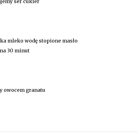
jemy ser cukier
ajka mleko wodę stopione masło
na 30 minut
my owocem granatu