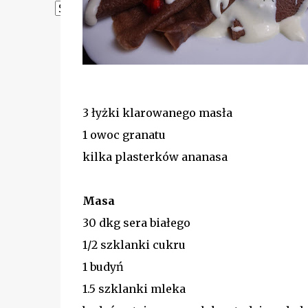
Powered by
Translate
3 łyżki klarowanego masła
1 owoc granatu
kilka plasterków ananasa
Masa
30 dkg sera białego
1/2 szklanki cukru
1 budyń
1.5 szklanki mleka