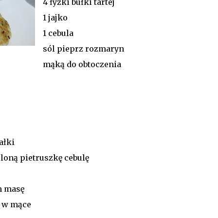
4 łyżki bułki tartej
1 jajko
1 cebula
sól pieprz rozmaryn
mąką do obtoczenia
ałki
eloną pietruszkę cebulę
m masę
 w mące