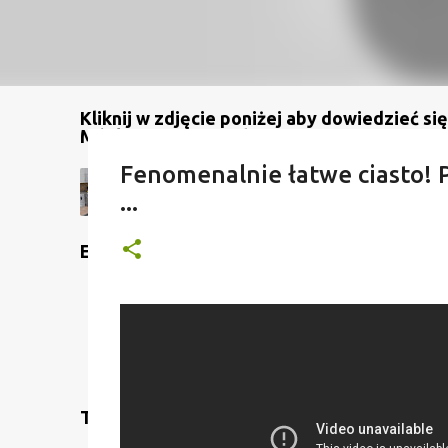
Kliknij w zdjęcie poniżej aby dowiedzieć się
Mój kanał na YouTube
Fenomenalnie łatwe ciasto! P
...
Etykiety
Translate