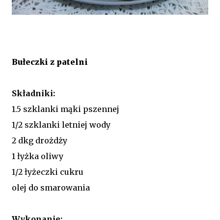
Bułeczki z patelni
Składniki:
1.5 szklanki mąki pszennej
1/2 szklanki letniej wody
2 dkg drożdży
1 łyżka oliwy
1/2 łyżeczki cukru
olej do smarowania
Wykonanie: