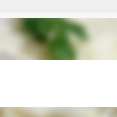
Przejdź do głównej zawartości