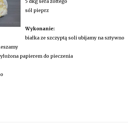
5 dkg sera żółtego
sól pieprz
Wykonanie:
białka ze szczyptą soli ubijamy na sztywno
ieszamy
yłożona papierem do pieczenia
ko