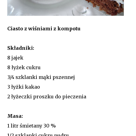
Ciasto z wiśniami z kompotu
Składniki:
8 jajek
8 łyżek cukru
3/4 szklanki mąki pszennej
3 łyżki kakao
2 łyżeczki proszku do pieczenia
Masa:
1 litr śmietany 30 %
1/2 szklanki cukru pudru