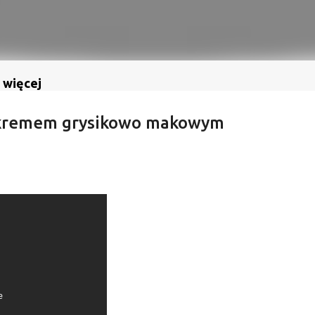
 więcej
z kremem grysikowo makowym