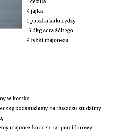
1 cebula
4 jajka
1 puszka kukurydzy
15 dkg sera żółtego
4 łyżki majonezu
imy w kostkę
teczkę podsmażamy na tłuszczu studzimy
zę
jemy majonez koncentrat pomidorowy