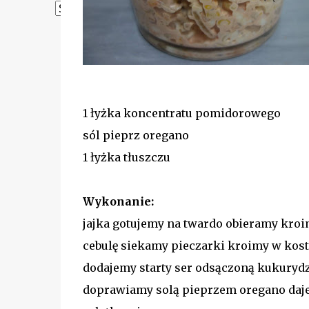
Powered by
Translate
1 łyżka koncentratu pomidorowego
sól pieprz oregano
1 łyżka tłuszczu
Wykonanie:
jajka gotujemy na twardo obieramy kro
cebulę siekamy pieczarki kroimy w kos
dodajemy starty ser odsączoną kukuryd
doprawiamy solą pieprzem oregano da