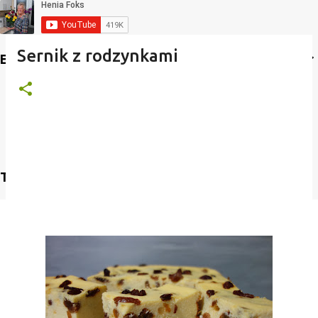
Sernik z rodzynkami
Etykiety
Translate