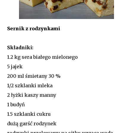
Sernik z rodzynkami
Składniki:
1.2 kg sera białego mielonego
5 jajek
200 ml śmietany 30 %
1/2 szklanki mleka
2 łyżki kaszy manny
1 budyń
1.5 szklanki cukru
dużą garść rodzynek
rodzynki przelewamy na sitku wrzącą wodą